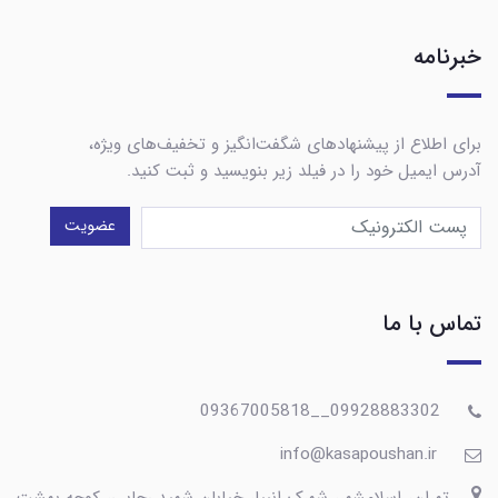
خبرنامه
برای اطلاع از پیشنهادهای شگفت‌انگیز و تخفیف‌های ویژه،
آدرس ایمیل خود را در فیلد زیر بنویسید و ثبت کنید.
عضویت
تماس با ما
09928883302__09367005818
info@kasapoushan.ir
تهران، اسلامشهر، شهرک انبیا، خیابان شهید رجایی، کوچه بهشت