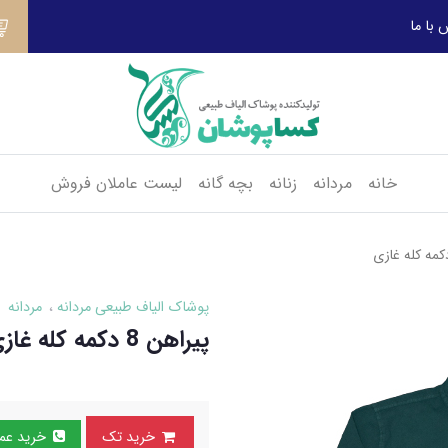
 با ما
خانه
مردانه
زنانه
بچه گانه
لیست عاملان فروش
پوشاک الیاف طبیعی مردانه
مردانه
پیراهن 8 دکمه کله غازی
خرید تک
خرید عمده