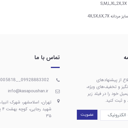
S,
مردانه 4X,5X,6X,7X
ه
تماس با ما
اع از پیشنهادهای
09928883302__09367005818
گیز و تخفیف‌های ویژه،
info@kasapoushan.ir
یل خود را در فیلد زیر
 و ثبت کنید.
تهران، اسلامشهر، شهرک انبیا،
شهید رج
عضویت
۳۵