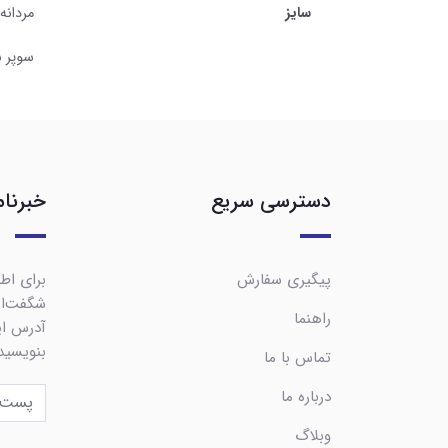
سایز
مردانه M,L,XL,2X,3X
سوپر سایز 
دسترسی سریع
خبرنام
پیگیری سفارش
برای اطل
شگفت‌ان
راهنما
آدرس ایم
بنویسید
تماس با ما
درباره ما
وبلاگ