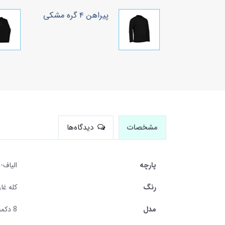
یافی مردانه
پیراهن ۴ گره مشکی
مشخصات
دیدگاه‌ها
پارچه
الیاف-
رنگ
کله غا
مدل
8 دکمه