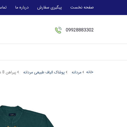
صفحه نخست
پیگیری سفارش
درباره ما
تماس
09928883302
خانه
مردانه
پوشاک الیاف طبیعی مردانه
پیراهن 8 دکمه کله غازی