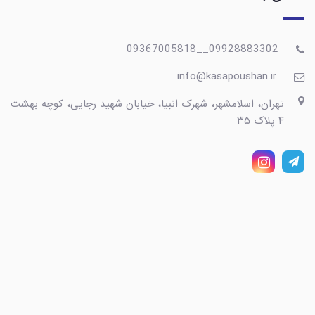
09928883302__09367005818
info@kasapoushan.ir
تهران، اسلامشهر، شهرک انبیا، خیابان شهید رجایی، کوچه بهشت
۴ پلاک ۳۵