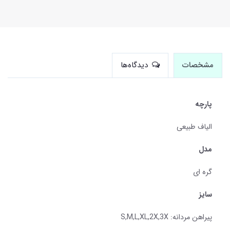
مشخصات
دیدگاه‌ها
پارچه
الیاف طبیعی
مدل
گره ای
سایز
پیراهن مردانه: S,M,L,XL,2X,3X