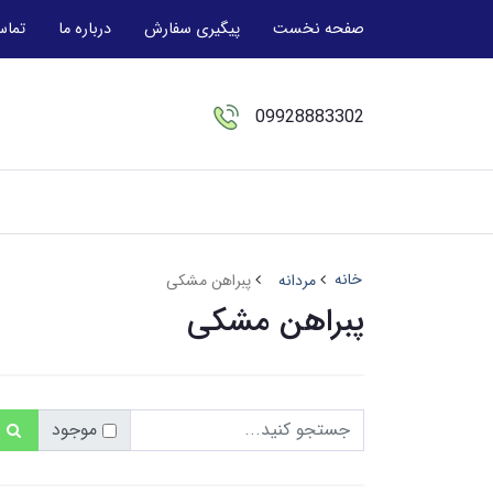
صفحه نخست
پیگیری سفارش
درباره ما
تماس
09928883302
خانه
مردانه
پبراهن مشکی
پبراهن مشکی
موجود