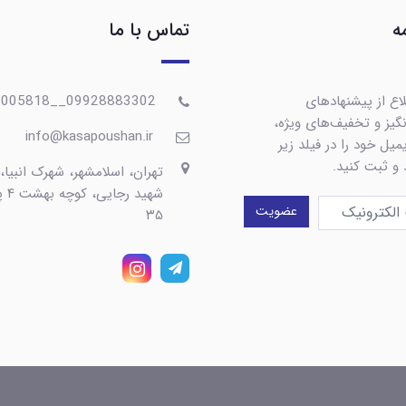
ه
تماس با ما
اع از پیشنهادهای
09928883302__09367005818
گیز و تخفیف‌های ویژه،
info@kasapoushan.ir
یل خود را در فیلد زیر
 و ثبت کنید.
تهران، اسلامشهر، شهرک انبیا،
شهید رج
عضویت
۳۵