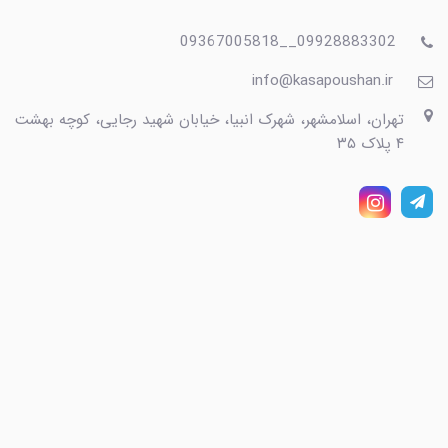
09928883302__09367005818
info@kasapoushan.ir
تهران، اسلامشهر، شهرک انبیا، خیابان شهید رجایی، کوچه بهشت
۴ پلاک ۳۵