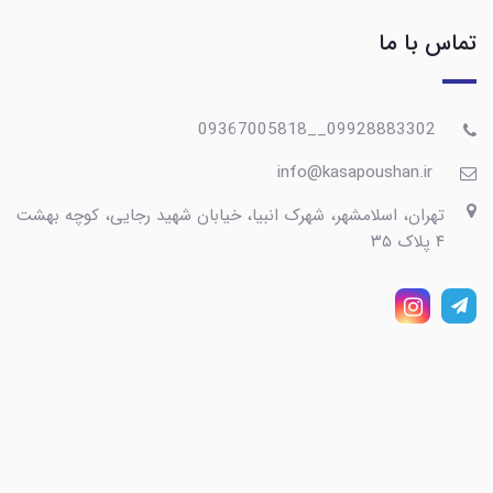
تماس با ما
09928883302__09367005818
info@kasapoushan.ir
تهران، اسلامشهر، شهرک انبیا، خیابان شهید رجایی، کوچه بهشت
۴ پلاک ۳۵