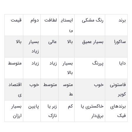
برند
رنگ مشکی
ایستای
لطافت
دوام
قیمت
ی
ساکورا
بسیار عمیق
بالا
عالی
بسیار
بالا
زیاد
دایا
پررنگ
بسیار
زیاد
زیاد
متوسط
بالا
فاستونی
خوب
متوس
متوسط
خوب
اقتصاد
کویر
ط
ی
برندهای
خاکستری یا
کم
زبر یا
پایین
بسیار
فیک
برق‌دار
نازک
ارزان