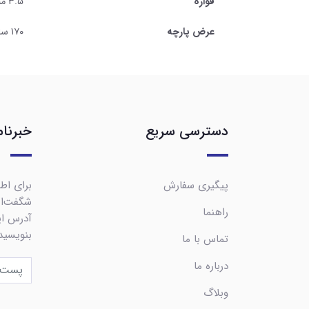
قواره
۳.۵ متری
عرض پارچه
۱۷۰ سانتی متر
دسترسی سریع
خبرنام
پیگیری سفارش
برای اطل
شگفت‌ان
راهنما
آدرس ایم
بنویسید
تماس با ما
درباره ما
وبلاگ