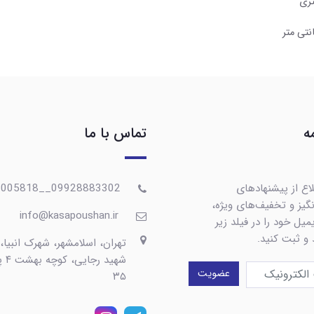
ه
تماس با ما
اع از پیشنهادهای
09928883302__09367005818
گیز و تخفیف‌های ویژه،
info@kasapoushan.ir
یل خود را در فیلد زیر
 و ثبت کنید.
تهران، اسلامشهر، شهرک انبیا،
شهید رج
عضویت
۳۵