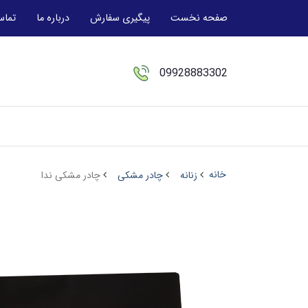
صفحه نخست
پیگیری سفارش
درباره ما
تماس
09928883302
خانه
زنانه
چادر مشکی
چادر مشکی ندا