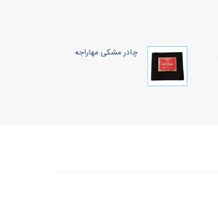
چادر مشکی مهاراجه
چ
ح