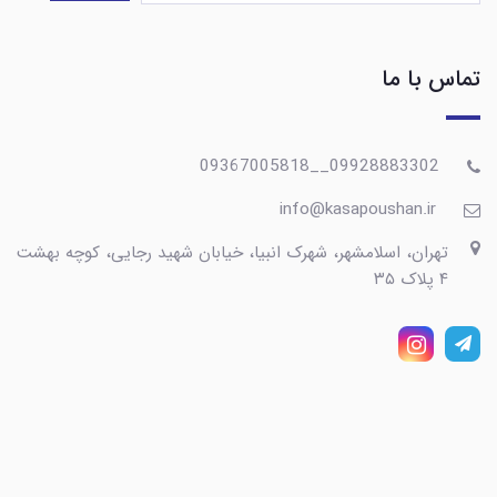
تماس با ما
09928883302__09367005818
info@kasapoushan.ir
تهران، اسلامشهر، شهرک انبیا، خیابان شهید رجایی، کوچه بهشت
۴ پلاک ۳۵