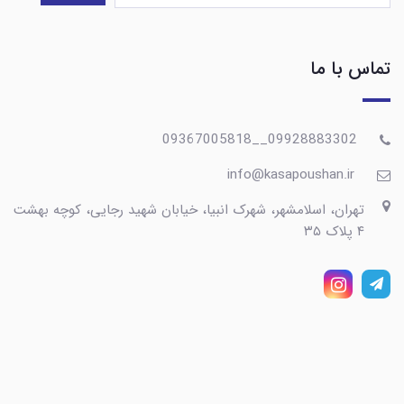
تماس با ما
09928883302__09367005818
info@kasapoushan.ir
تهران، اسلامشهر، شهرک انبیا، خیابان شهید رجایی، کوچه بهشت
۴ پلاک ۳۵