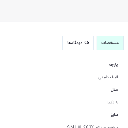
مشخصات
دیدگاه‌ها
پارچه
الیاف طبیعی
مدل
۸ دکمه
سایز
پیراهن مردانه: S,M,L,XL,2X,3X