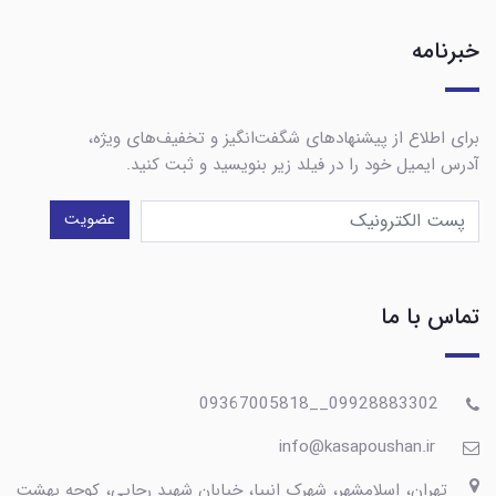
خبرنامه
برای اطلاع از پیشنهادهای شگفت‌انگیز و تخفیف‌های ویژه،
آدرس ایمیل خود را در فیلد زیر بنویسید و ثبت کنید.
عضویت
تماس با ما
09928883302__09367005818
info@kasapoushan.ir
تهران، اسلامشهر، شهرک انبیا، خیابان شهید رجایی، کوچه بهشت