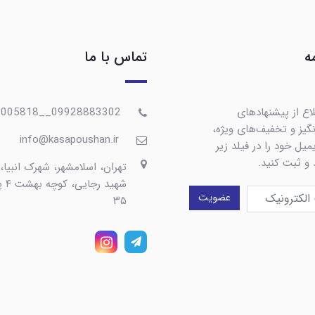
ه
تماس با ما
اع از پیشنهادهای
09928883302__09367005818
گیز و تخفیف‌های ویژه،
info@kasapoushan.ir
یل خود را در فیلد زیر
 و ثبت کنید.
تهران، اسلامشهر، شهرک انبیا،
شهید رج
عضویت
۳۵