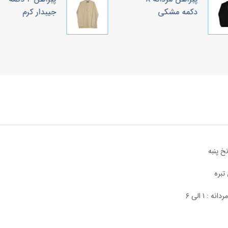
دکمه مشکی
جیبدار کرم
نخ پنبه
تبره
نه : ۱ الی ۶