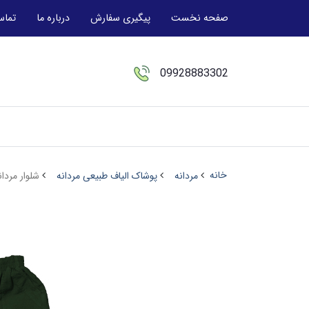
صفحه نخست
پیگیری سفارش
درباره ما
تماس
09928883302
خانه
مردانه
پوشاک الیاف طبیعی مردانه
شلوار مردا