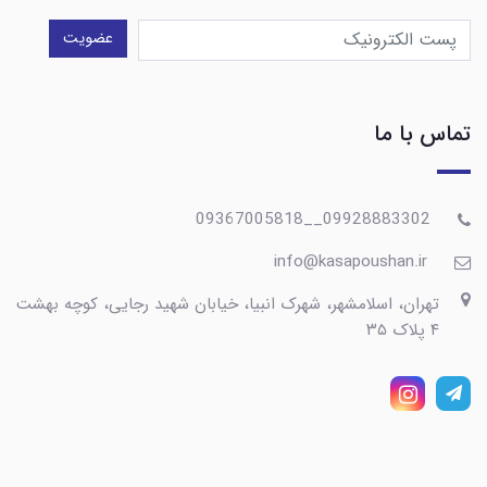
عضویت
تماس با ما
09928883302__09367005818
info@kasapoushan.ir
تهران، اسلامشهر، شهرک انبیا، خیابان شهید رجایی، کوچه بهشت
۴ پلاک ۳۵