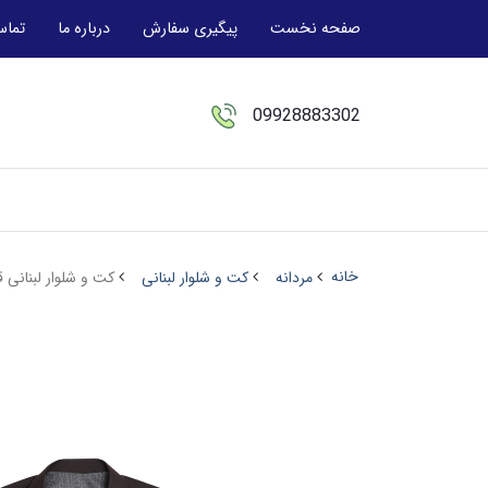
صفحه نخست
پیگیری سفارش
درباره ما
تماس
09928883302
خانه
مردانه
کت و شلوار لبنانی
کت و شلوار لبنانی 