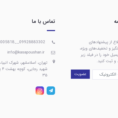
ه
تماس با ما
اع از پیشنهادهای
09928883302__09367005818
گیز و تخفیف‌های ویژه،
info@kasapoushan.ir
یل خود را در فیلد زیر
 و ثبت کنید.
تهران، اسلامشهر، شهرک انبیا،
شهید رج
عضویت
۳۵