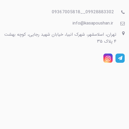
09928883302__09367005818
info@kasapoushan.ir
تهران، اسلامشهر، شهرک انبیا، خیابان شهید رجایی، کوچه بهشت
۴ پلاک ۳۵