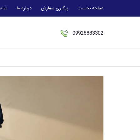
صفحه نخست
پیگیری سفارش
درباره ما
تماس
09928883302