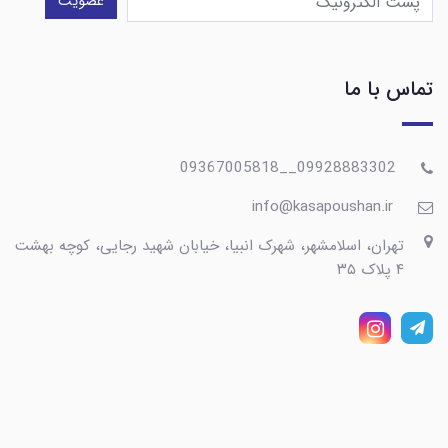
عضویت
تماس با ما
09928883302__09367005818
info@kasapoushan.ir
تهران، اسلامشهر، شهرک انبیا، خیابان شهید رجایی، کوچه بهشت
۴ پلاک ۳۵