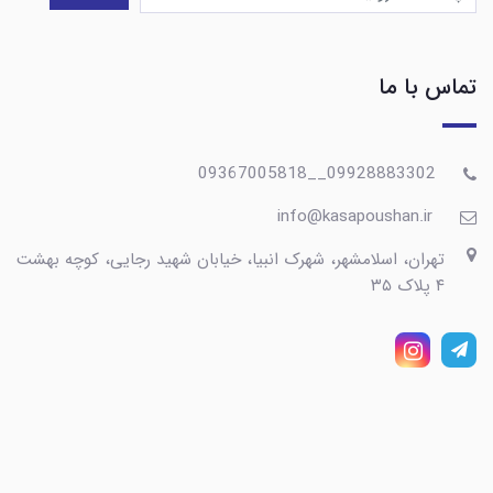
تماس با ما
09928883302__09367005818
info@kasapoushan.ir
تهران، اسلامشهر، شهرک انبیا، خیابان شهید رجایی، کوچه بهشت
۴ پلاک ۳۵