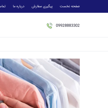
صفحه نخست
پیگیری سفارش
درباره ما
تماس
09928883302