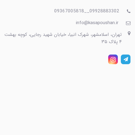
09928883302__09367005818
info@kasapoushan.ir
تهران، اسلامشهر، شهرک انبیا، خیابان شهید رجایی، کوچه بهشت
۴ پلاک ۳۵