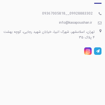
09928883302__09367005818
info@kasapoushan.ir
تهران، اسلامشهر، شهرک انبیا، خیابان شهید رجایی، کوچه بهشت
۴ پلاک ۳۵