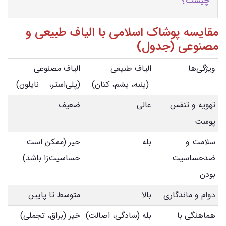
چیست؟
مقایسه پوشاک اسلامی با الیاف طبیعی و
مصنوعی (جدول)
ویژگی‌ها
الیاف طبیعی
الیاف مصنوعی
(پنبه، پشم، کتان)
(پلی‌استر، نایلون)
تهویه و تنفس
عالی
ضعیف
پوست
سلامت و
بله
خیر (ممکن است
ضدحساسیت
حساسیت‌زا باشد)
بودن
دوام و ماندگاری
بالا
متوسط تا پایین
هماهنگی با
بله (سادگی، اصالت)
خیر (براق، تجملی)