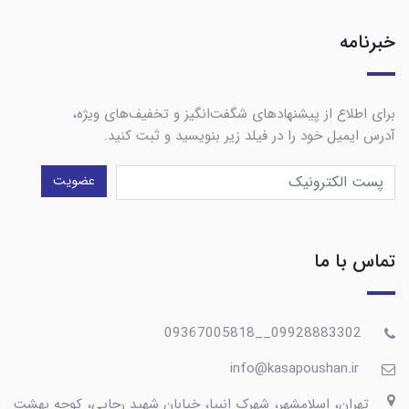
خبرنامه
برای اطلاع از پیشنهادهای شگفت‌انگیز و تخفیف‌های ویژه،
آدرس ایمیل خود را در فیلد زیر بنویسید و ثبت کنید.
عضویت
تماس با ما
09928883302__09367005818
info@kasapoushan.ir
تهران، اسلامشهر، شهرک انبیا، خیابان شهید رجایی، کوچه بهشت