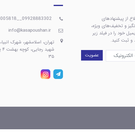
اع از پیشنهادهای
09928883302__09367005818
گیز و تخفیف‌های ویژه،
info@kasapoushan.ir
یل خود را در فیلد زیر
 و ثبت کنید.
تهران، اسلامشهر، شهرک انبیا،
شهید رج
عضویت
۳۵