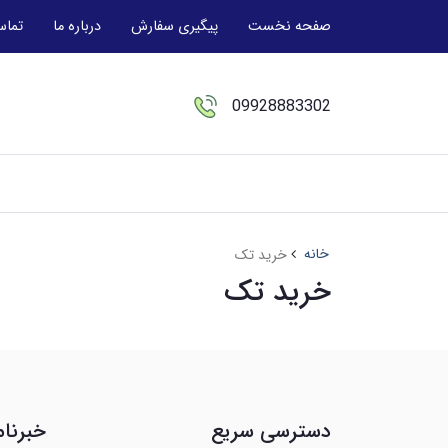
صفحه نخست
پیگیری سفارش
درباره ما
تماس
09928883302
خانه
خرید تک
خرید تک
دسترسی سریع
خبرنام