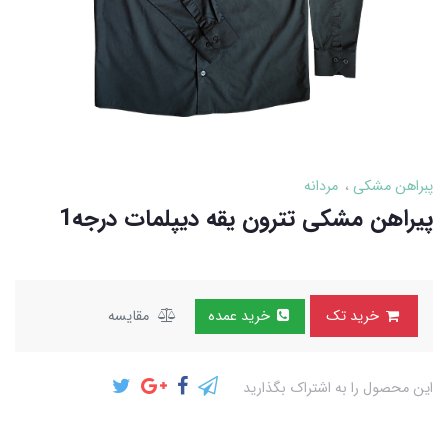
پبراهن مشکی
مردانه
پیراهن مشکی تترون یقه دیپلمات درجه1
خرید تک
خرید عمده
مقایسه
این محصول را به اشتراک بگذارید