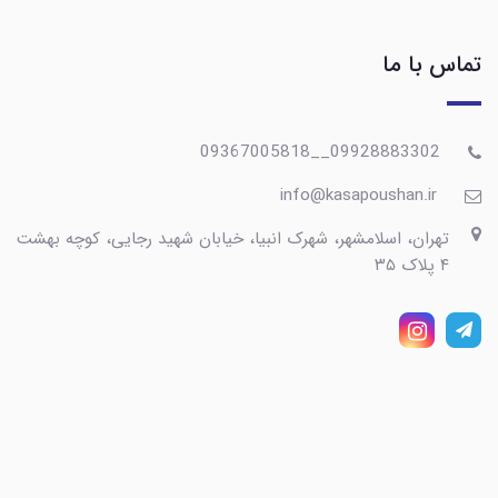
تماس با ما
09928883302__09367005818
info@kasapoushan.ir
تهران، اسلامشهر، شهرک انبیا، خیابان شهید رجایی، کوچه بهشت
۴ پلاک ۳۵