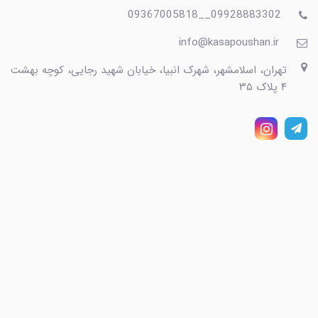
09928883302__09367005818
info@kasapoushan.ir
تهران، اسلامشهر، شهرک انبیا، خیابان شهید رجایی، کوچه بهشت
۴ پلاک ۳۵