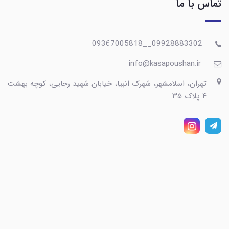
تماس با ما
09928883302__09367005818
info@kasapoushan.ir
تهران، اسلامشهر، شهرک انبیا، خیابان شهید رجایی، کوچه بهشت
۴ پلاک ۳۵