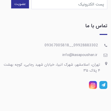
عضویت
تماس با ما
09928883302__09367005818
info@kasapoushan.ir
تهران، اسلامشهر، شهرک انبیا، خیابان شهید رجایی، کوچه بهشت
۴ پلاک ۳۵