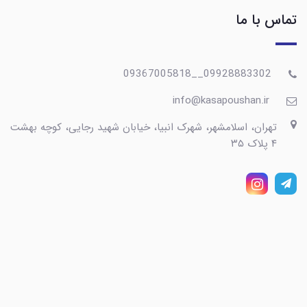
تماس با ما
09928883302__09367005818
info@kasapoushan.ir
تهران، اسلامشهر، شهرک انبیا، خیابان شهید رجایی، کوچه بهشت
۴ پلاک ۳۵