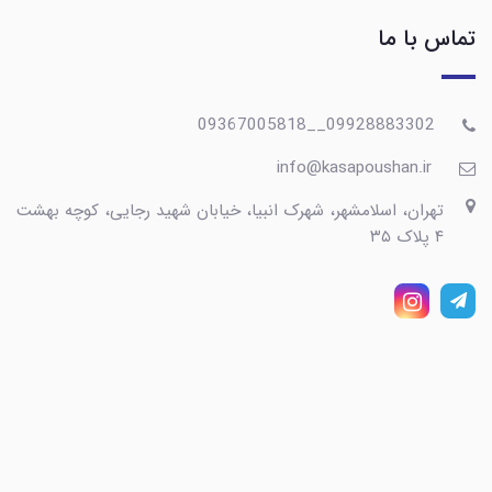
تماس با ما
09928883302__09367005818
info@kasapoushan.ir
تهران، اسلامشهر، شهرک انبیا، خیابان شهید رجایی، کوچه بهشت
۴ پلاک ۳۵