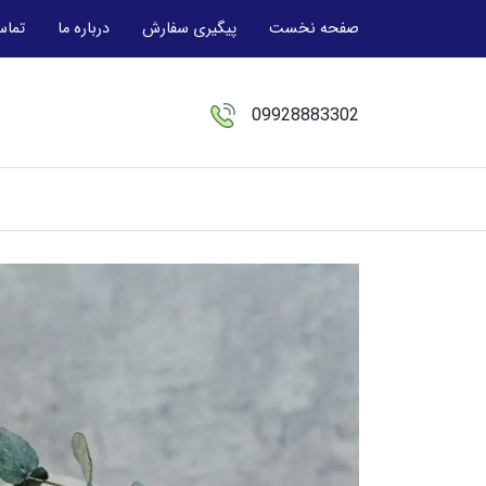
صفحه نخست
پیگیری سفارش
درباره ما
تماس
09928883302