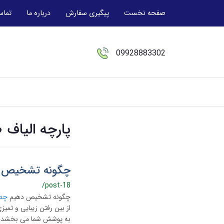
صفحه نخست
پیگیری سفارش
درباره ما
تماس
09928883302
پارچه الیاف 
چگونه تشخیص ده
/post-18
چگونه تشخیص دهیم
چه پ
از بین رفتن زیبایی و تم
به پوشش شما می بخشد؛ به