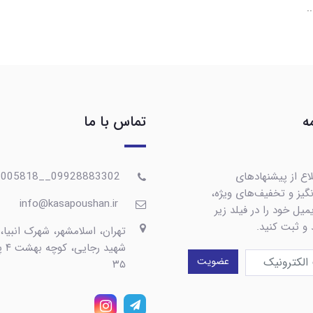
.
ه
تماس با ما
اع از پیشنهادهای
09928883302__09367005818
گیز و تخفیف‌های ویژه،
info@kasapoushan.ir
یل خود را در فیلد زیر
 و ثبت کنید.
تهران، اسلامشهر، شهرک انبیا،
شهید رج
عضویت
۳۵