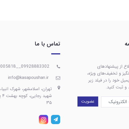
ه
تماس با ما
اع از پیشنهادهای
09928883302__09367005818
گیز و تخفیف‌های ویژه،
info@kasapoushan.ir
یل خود را در فیلد زیر
 و ثبت کنید.
تهران، اسلامشهر، شهرک انبیا،
شهید رج
عضویت
۳۵