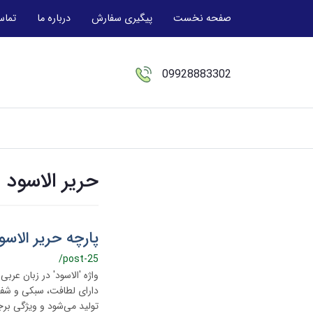
صفحه نخست
پیگیری سفارش
درباره ما
تماس
09928883302
حریر الاسود
پارچه حریر الاس
/post-25
واژه 'الاسود' در زبان عربی
دارای لطافت، سبکی و شفاف
تولید می‌شود و ویژگی برج